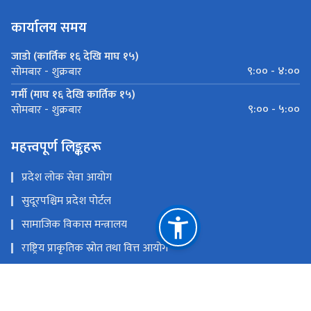
कार्यालय समय
जाडो (कार्तिक १६ देखि माघ १५)
९:०० - ४:००
सोमबार - शुक्रबार
गर्मी (माघ १६ देखि कार्तिक १५)
९:०० - ५:००
सोमबार - शुक्रबार
महत्त्वपूर्ण लिङ्कहरू
प्रदेश लोक सेवा आयोग
सुदूरपश्चिम प्रदेश पोर्टल
सामाजिक विकास मन्त्रालय
राष्ट्रिय प्राकृतिक स्रोत तथा वित्त आयोग
राजपुर डोटी
phdnseven@gmail.com
०९४-४४०१२०